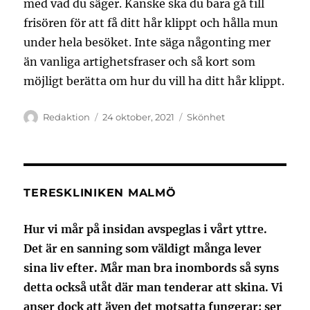
med vad du säger. Kanske ska du bara gå till
frisören för att få ditt hår klippt och hålla mun
under hela besöket. Inte säga någonting mer
än vanliga artighetsfraser och så kort som
möjligt berätta om hur du vill ha ditt hår klippt.
Författare
Publicerat
Kategorier
Redaktion
24 oktober, 2021
Skönhet
den
TERESKLINIKEN MALMÖ
Hur vi mår på insidan avspeglas i vårt yttre.
Det är en sanning som väldigt många lever
sina liv efter. Mår man bra inombords så syns
detta också utåt där man tenderar att skina. Vi
anser dock att även det motsatta fungerar: ser