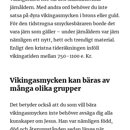
järnåldern. Med andra ord behöver du inte
satsa på dyra vikingasmycken i brons eller guld.
För den tidstrogna smyckesbäraren borde det
vara järn som gäller – under järnåldern var järn
nämligen ett nytt, hett och trendigt material.
Enligt den kristna tideräkningen inföll
vikingatiden mellan 750–1100 e. Kr.
Vikingasmycken kan bäras av
många olika grupper
Det betyder också att du som vill bära
vikingasmycken inte behöver avsäga dig alla
kunskaper om Jesus. Han var nämligen född,
död och återuppstånden sedan länge när