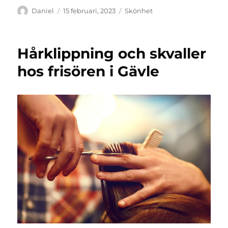
Författare
Publicerat
Kategorier
Daniel
15 februari, 2023
Skönhet
den
Hårklippning och skvaller
hos frisören i Gävle