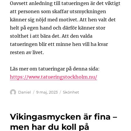
Oavsett anledning till tatueringen är det viktigt
att personen som skaffar utsmyckningen
känner sig nöjd med motivet. Att hen valt det
helt på egen hand och därför känner stor
stolthet i att bära det. Att den valda
tatueringen blir ett minne hen vill ha kvar
resten av livet.
Läs mer om tatueringar på denna sida:
https://www.tatueringstockholm.nu/
Författare
Publicerat
Kategorier
Daniel
9 maj, 2023
Skönhet
den
Vikingasmycken är fina –
men har du koll på