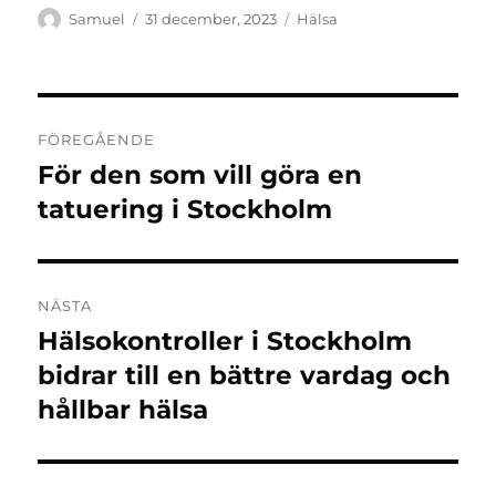
Författare
Publicerat
Kategorier
Samuel
31 december, 2023
Hälsa
den
Inläggsnavigering
FÖREGÅENDE
För den som vill göra en
Föregående
inlägg:
tatuering i Stockholm
NÄSTA
Hälsokontroller i Stockholm
Nästa
inlägg:
bidrar till en bättre vardag och
hållbar hälsa